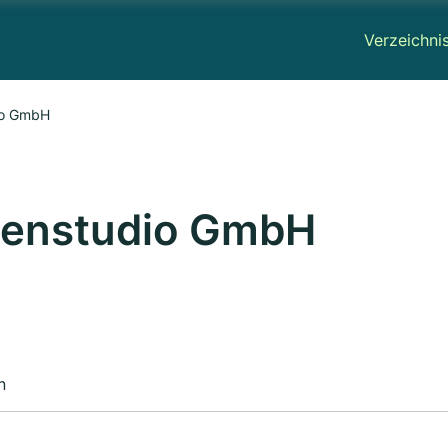
Verzeichni
io GmbH
nenstudio GmbH
n