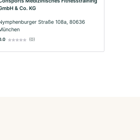
Consports Medizinisches Fitnesstraining
GmbH & Co. KG
Nymphenburger Straße 108a, 80636
München
0.0
(0)