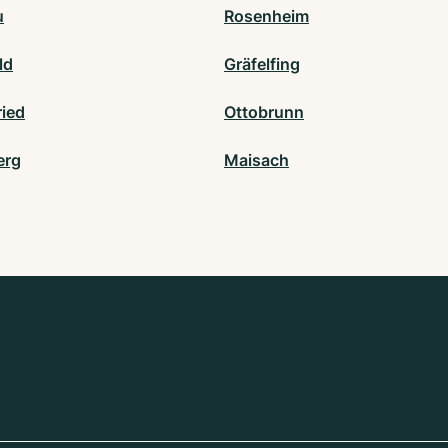
u
Rosenheim
ld
Gräfelfing
ried
Ottobrunn
erg
Maisach