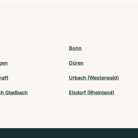
Bonn
gen
Düren
haft
Urbach (Westerwald)
ch Gladbach
Elsdorf (Rheinland)